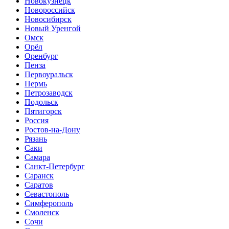
Новокузнецк
Новороссийск
Новосибирск
Новый Уренгой
Омск
Орёл
Оренбург
Пенза
Первоуральск
Пермь
Петрозаводск
Подольск
Пятигорск
Россия
Ростов-на-Дону
Рязань
Саки
Самара
Санкт-Петербург
Саранск
Саратов
Севастополь
Симферополь
Смоленск
Сочи