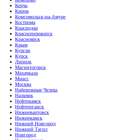
Керчь
Киров
Комсомольск-на-Амуре
Кострома
Краснодар
Красноперекопск
Красноярск
Крым
Курган
Курск
Липецк
Магнитогорск
Махачкала
Миасс
Москва
Набережные Челны
Нальчик
Нефтекамск
Нефтеюганск
Нижневартовск
Нижнекамск
Нижний Новгород
Нижний Тагил
Новгород