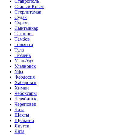
Ставрополь
Старый Крым
Стерлитамак
Судак
Сургут
Сыктывкар
Таганрог
Тамбов
Тольятти
Тула
Тюмень
Улан-Удэ
Ульяновск
Уфа
Феодосия
Хабаровск
Химки
Чебоксары
Челябинск
Череповец
Чита
Шахты
Щёлкино
Якутск
Ялта