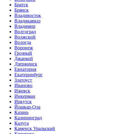
Братск
Брянск
Владивосток
Владикавказ
Владимир
Волгоград
Волжский
Вологда
Воронеж
Грозный
Джанкой
Дзержинск
Евпатория
Екатеринбург
Златоуст
Иваново
Ижевск
Инкерман
Иркутск
Йошкар-Ола
Казань
Калининград
Калуга
Каменск Уральский
Кемерово